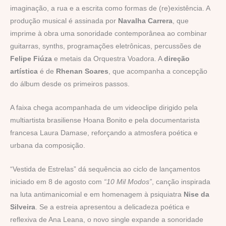
imaginação, a rua e a escrita como formas de (re)existência. A
produção musical é assinada por
Navalha Carrera
, que
imprime à obra uma sonoridade contemporânea ao combinar
guitarras, synths, programações eletrônicas, percussões de
Felipe Fiúza
e metais da Orquestra Voadora. A
direção
artística
é de
Rhenan Soares
, que acompanha a concepção
do álbum desde os primeiros passos.
A faixa chega acompanhada de um videoclipe dirigido pela
multiartista brasiliense Hoana Bonito e pela documentarista
francesa Laura Damase, reforçando a atmosfera poética e
urbana da composição.
“Vestida de Estrelas” dá sequência ao ciclo de lançamentos
iniciado em 8 de agosto com
“10 Mil Modos”
, canção inspirada
na luta antimanicomial e em homenagem à psiquiatra
Nise da
Silveira
. Se a estreia apresentou a delicadeza poética e
reflexiva de Ana Leana, o novo single expande a sonoridade