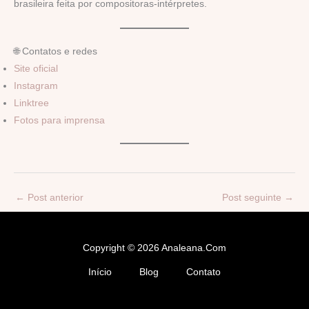
brasileira feita por compositoras-intérpretes.
🌐 Contatos e redes
Site oficial
Instagram
Linktree
Fotos para imprensa
←
Post anterior
Post seguinte
→
Copyright © 2026 Analeana.com
Início
Blog
Contato